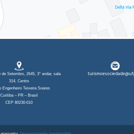
turismoesociedade@ufp
 de Setembro, 2645, 3° andar, sala
314, Centro
io Engenheiro Teixeira Soares
Curitiba – PR – Brasil
CEP 80230-010
s reservados
Desenvolvimento
InventionWeb