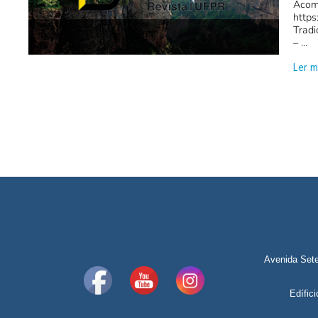
Acom
https
Tradi
– ...
Ler m
Avenida Sete
Edífic